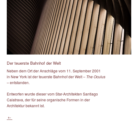
Der teuerste Bahnhof der Welt
Neben dem Ort der Anschläge vom 11. September 2001
in New York ist der teuerste Bahnhof der Welt –
The Oculus
–
entstanden.
Entworfen wurde dieser vom Star-Architekten Santiago
Calatrava, der für seine organische Formen in der
Architektur bekannt ist.
←